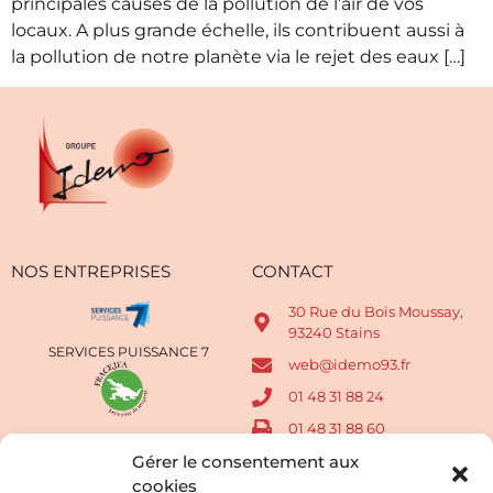
principales causes de la pollution de l’air de vos
locaux. A plus grande échelle, ils contribuent aussi à
la pollution de notre planète via le rejet des eaux […]
NOS ENTREPRISES
CONTACT
30 Rue du Bois Moussay,
93240 Stains
SERVICES PUISSANCE 7
web@idemo93.fr
01 48 31 88 24
01 48 31 88 60
FRACEJEA
Gérer le consentement aux
Lundi au Vendredi de 9h à
17h
cookies