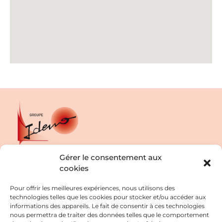
Gérer le consentement aux
cookies
NOS ENTREPRISES
CONTACT
Pour offrir les meilleures expériences, nous utilisons des
30 Rue du Bois Moussay,
technologies telles que les cookies pour stocker et/ou accéder aux
93240 Stains
informations des appareils. Le fait de consentir à ces technologies
SERVICES PUISSANCE 7
web@idemo93.fr
nous permettra de traiter des données telles que le comportement