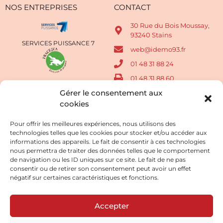
NOS ENTREPRISES
CONTACT
30 Rue du Bois Moussay,
93240 Stains
SERVICES PUISSANCE 7
web@idemo93.fr
01 48 31 88 24
01 48 31 88 60
FRACEJEA
Gérer le consentement aux
Lundi au Vendredi de 9h à
17h
cookies
SOVENET
Pour offrir les meilleures expériences, nous utilisons des
technologies telles que les cookies pour stocker et/ou accéder aux
ALLIANCE PROPRETÉ
informations des appareils. Le fait de consentir à ces technologies
nous permettra de traiter des données telles que le comportement
de navigation ou les ID uniques sur ce site. Le fait de ne pas
consentir ou de retirer son consentement peut avoir un effet
M2L
négatif sur certaines caractéristiques et fonctions.
Accepter
© Groupe Idemo 2021